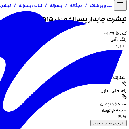
خانه /
مد و پوشاک
/
بچگانه
/
پسرانه
/
لباس پسرانه
/
تیشرت
تیشرت چاپدار پسرانه مدل 3915
کد :
0013915
رنگ :
آبی
سایز :
اشتراک گذاری
راهنمای سایز
۷۶۸٬۰۰۰
تومان
۱٬۲۸۰٬۰۰۰
تومان
40
%
افزودن به سبد خرید