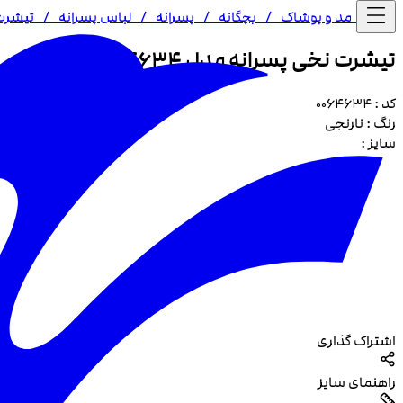
خانه /
مد و پوشاک
/
بچگانه
/
پسرانه
/
لباس پسرانه
/
تیشرت
تیشرت نخی پسرانه مدل 4634
کد :
0064634
رنگ :
نارنجی
سایز :
اشتراک گذاری
راهنمای سایز