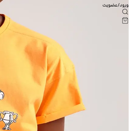
ورود/عضویت