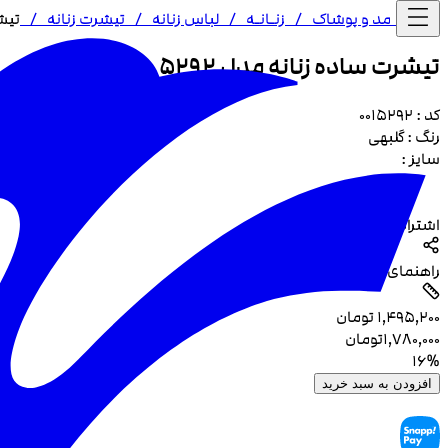
خانه /
مد و پوشاک
/
زنـا‌نـه
/
لباس زنانه
/
تیشرت زنانه
/
تیشر
تیشرت ساده زنانه مدل 5292
کد :
0015292
رنگ :
گلبهی
سایز :
اشتراک گذاری
راهنمای سایز
۱٬۴۹۵٬۲۰۰
تومان
۱٬۷۸۰٬۰۰۰
تومان
16
%
افزودن به سبد خرید