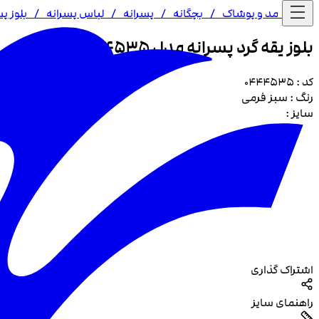
خانه /
مد و پوشاک
/
بچگانه
/
پسرانه
/
لباس پسرانه
/
بلوز پ
بلوز یقه گرد پسرانه مدل 4535
کد :
0444535
رنگ :
سبز فرمی
سایز :
اشتراک گذاری
راهنمای سایز