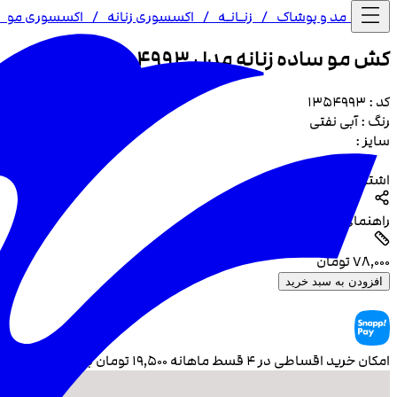
خانه /
مد و پوشاک
/
زنـا‌نـه
/
اکسسوری زنانه
/
اکسسوری مو
/
کش مو ساده زنانه مدل 4993
کد :
1354993
رنگ :
آبی نفتی
سایز :
اشتراک گذاری
راهنمای سایز
۷۸٬۰۰۰
تومان
افزودن به سبد خرید
امکان خرید اقساطی در ۴ قسط ماهانه
۱۹٬۵۰۰
تومان بدون سود و چک