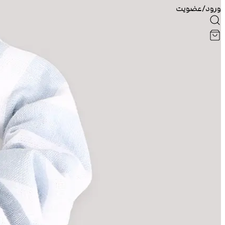
ورود/عضویت