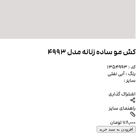
کش مو ساده زنانه مدل 4993
کد :
1354993
رنگ :
آبی نفتی
سایز :
اشتراک گذاری
راهنمای سایز
۷۸٬۰۰۰
تومان
افزودن به سبد خرید