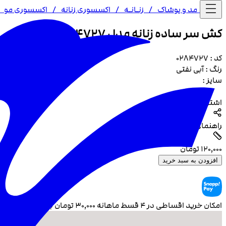
خانه /
مد و پوشاک
/
زنـا‌نـه
/
اکسسوری زنانه
/
اکسسوری مو
/
کش سر ساده زنانه مدل 4727
کد :
0284727
رنگ :
آبی نفتی
سایز :
اشتراک گذاری
راهنمای سایز
۱۲۰٬۰۰۰
تومان
افزودن به سبد خرید
امکان خرید اقساطی در ۴ قسط ماهانه
۳۰٬۰۰۰
تومان بدون سود و چک