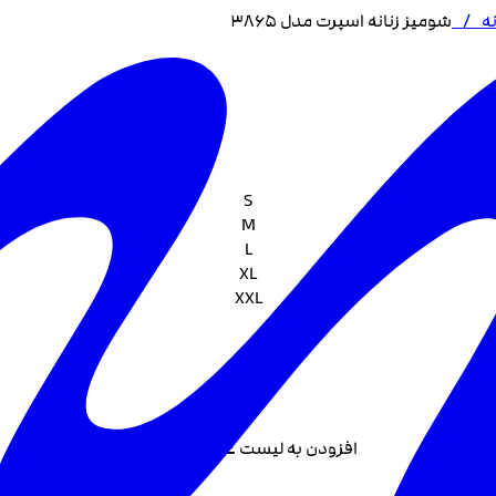
ه
/
شومیز زنانه اسپرت مدل 3865
S
M
L
XL
XXL
افزودن به لیست علاقه مندی +