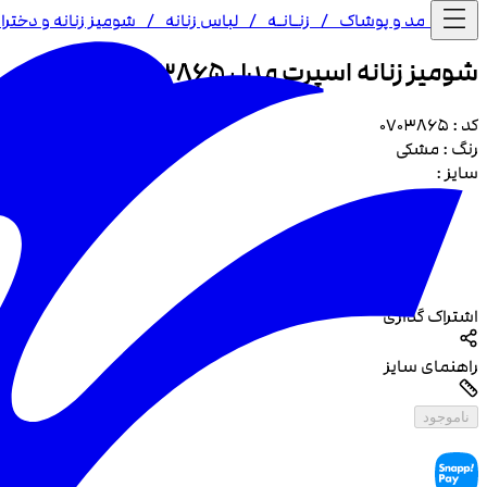
خانه /
مد و پوشاک
/
زنـا‌نـه
/
لباس زنانه
/
شومیز زنانه و دختران
شومیز زنانه اسپرت مدل 3865
کد :
0703865
رنگ :
مشکی
سایز :
اشتراک گذاری
راهنمای سایز
ناموجود