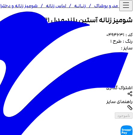
خانه /
مد و پوشاک
/
زنـا‌نـه
/
لباس زنانه
/
شومیز زنانه و دختران
شومیز زنانه آستین بلند مدل 4631
کد :
0494631
رنگ :
طرح 1
سایز :
اشتراک گذاری
راهنمای سایز
ناموجود