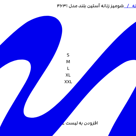
ه
/
شومیز زنانه آستین بلند مدل 4631
S
M
L
XL
XXL
افزودن به لیست علاقه مندی +