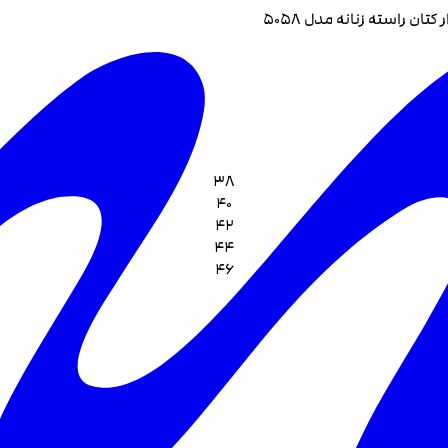
کتان راسته زنانه مدل 5058
38
40
42
44
46