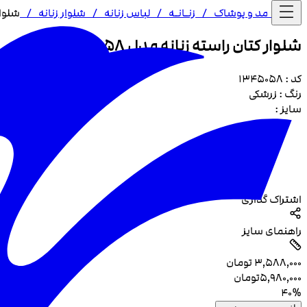
خانه /
مد و پوشاک
/
زنـا‌نـه
/
لباس زنانه
/
شلوار زنانه
/
شلوار 
شلوار کتان راسته زنانه مدل 5058
کد :
1345058
رنگ :
زرشکی
سایز :
اشتراک گذاری
راهنمای سایز
۳٬۵۸۸٬۰۰۰
تومان
۵٬۹۸۰٬۰۰۰
تومان
40
%