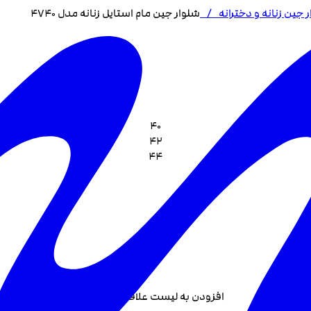
 جین زنانه و دخترانه
/
شلوار جین مام استایل زنانه مدل 4740
40
42
44
افزودن به لیست علاقه مندی +