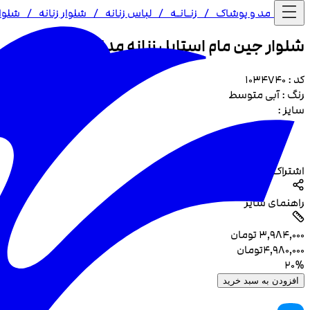
خانه /
مد و پوشاک
/
زنـا‌نـه
/
لباس زنانه
/
شلوار زنانه
/
شلوار
شلوار جین مام استایل زنانه مدل 4740
کد :
1034740
رنگ :
آبی متوسط
سایز :
اشتراک گذاری
راهنمای سایز
۳٬۹۸۴٬۰۰۰
تومان
۴٬۹۸۰٬۰۰۰
تومان
20
%
افزودن به سبد خرید