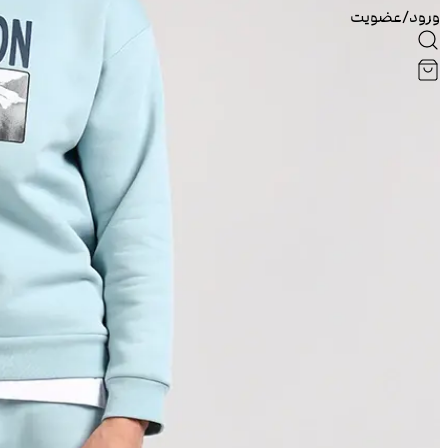
ورود/عضویت