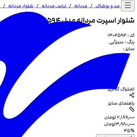
خانه /
مد و پوشاک
/
مردانه
/
لباس مردانه
/
شلوار مردانه
/
شلوار اسپرت مردانه مدل 4594
کد :
1304594
رنگ :
سبزآبی
سایز :
اشتراک گذاری
راهنمای سایز
۲٬۱۸۹٬۰۰۰
تومان
۳٬۹۸۰٬۰۰۰
تومان
45
%