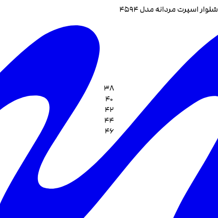
شلوار اسپرت مردانه مدل 4594
38
40
42
44
46