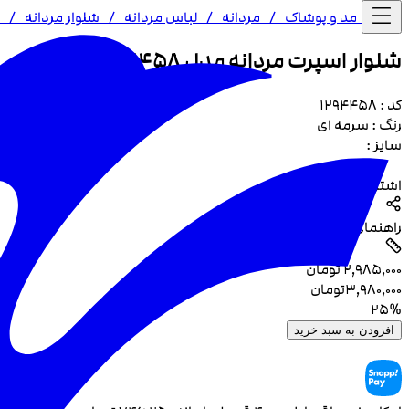
خانه /
مد و پوشاک
/
مردانه
/
لباس مردانه
/
شلوار مردانه
/
شلوار اسپرت مردانه مدل 4458
کد :
1294458
رنگ :
سرمه ای
سایز :
اشتراک گذاری
راهنمای سایز
۲٬۹۸۵٬۰۰۰
تومان
۳٬۹۸۰٬۰۰۰
تومان
25
%
افزودن به سبد خرید