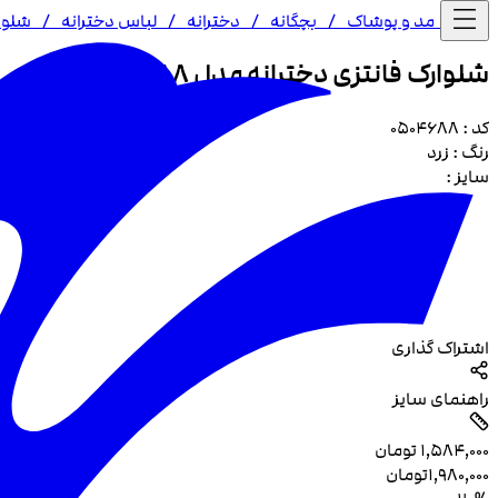
خانه /
مد و پوشاک
/
بچگانه
/
دخترانه
/
لباس دخترانه
/
شلوا
شلوارک فانتزی دخترانه مدل 4688
کد :
0504688
رنگ :
زرد
سایز :
اشتراک گذاری
راهنمای سایز
۱٬۵۸۴٬۰۰۰
تومان
۱٬۹۸۰٬۰۰۰
تومان