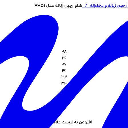
 جین زنانه و دخترانه
/
شلوارجین زنانه مدل 4351
28
29
30
31
32
33
افزودن به لیست علاقه مندی +