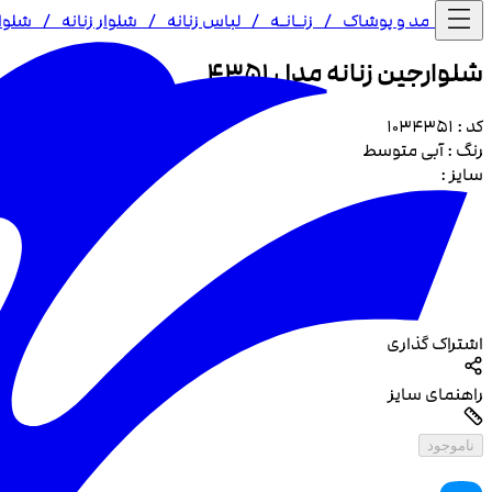
خانه /
مد و پوشاک
/
زنـا‌نـه
/
لباس زنانه
/
شلوار زنانه
/
شلوار
شلوارجین زنانه مدل 4351
کد :
1034351
رنگ :
آبی متوسط
سایز :
اشتراک گذاری
راهنمای سایز
ناموجود