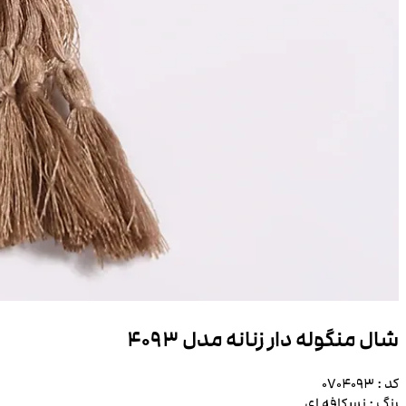
شال منگوله دار زنانه مدل 4093
کد :
0704093
رنگ :
نسکافه ای