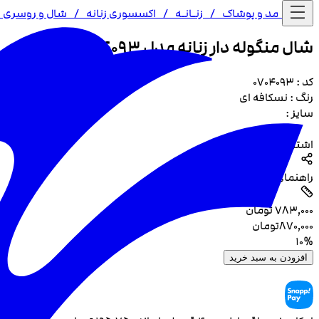
خانه /
مد و پوشاک
/
زنـا‌نـه
/
اکسسوری زنانه
/
شال و روسری
/
شال منگوله دار زنانه مدل 4093
کد :
0704093
رنگ :
نسکافه ای
سایز :
اشتراک گذاری
راهنمای سایز
۷۸۳٬۰۰۰
تومان
۸۷۰٬۰۰۰
تومان
10
%
افزودن به سبد خرید