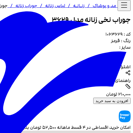
خانه /
مد و پوشاک
/
زنـا‌نـه
/
لباس زنانه
/
جوراب زنانه
/
جوراب
جوراب نخی زنانه مدل 3629
کد :
1063629
رنگ :
قرمز
سایز :
اشتراک گذاری
راهنمای سایز
۲۱۰٬۰۰۰
تومان
افزودن به سبد خرید
امکان خرید اقساطی در ۴ قسط ماهانه
۵۲٬۵۰۰
تومان بدون سود و چ