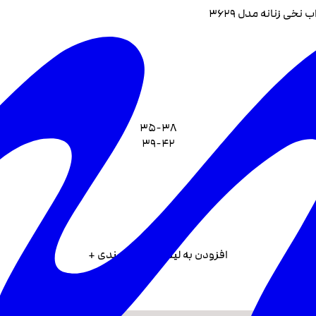
 نخی زنانه مدل 3629
35-38
39-42
افزودن به لیست علاقه مندی +
ک