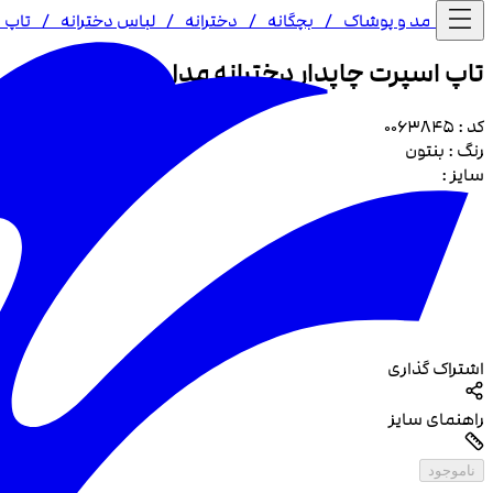
خانه /
مد و پوشاک
/
بچگانه
/
دخترانه
/
لباس دخترانه
/
تاپ د
تاپ اسپرت چاپدار دخترانه مدل 3845
کد :
0063845
رنگ :
بنتون
سایز :
اشتراک گذاری
راهنمای سایز
ناموجود