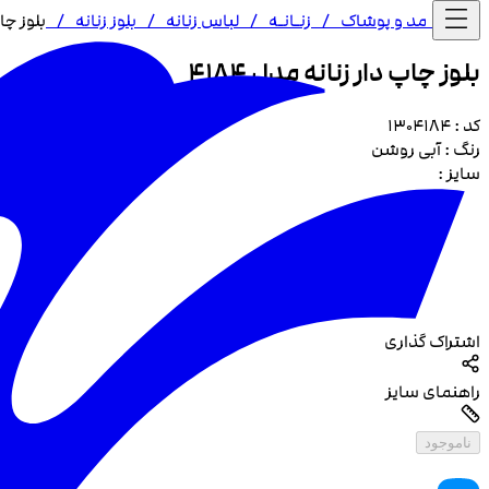
خانه /
مد و پوشاک
/
زنـا‌نـه
/
لباس زنانه
/
بلوز زنانه
/
بلوز چاپ
بلوز چاپ دار زنانه مدل 4184
کد :
1304184
رنگ :
آبی روشن
سایز :
اشتراک گذاری
راهنمای سایز
ناموجود